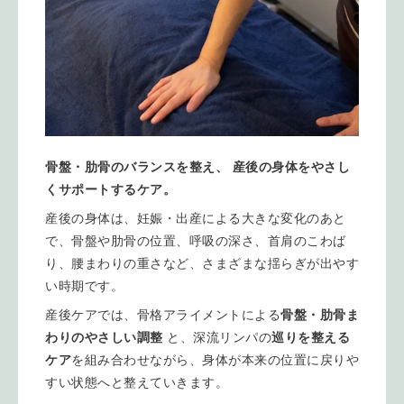
骨盤・肋骨のバランスを整え、
産後の身体をやさし
くサポートするケア。
産後の身体は、妊娠・出産による大きな変化のあと
で、骨盤や肋骨の位置、呼吸の深さ、首肩のこわば
り、腰まわりの重さなど、さまざまな揺らぎが出やす
い時期です。
産後ケアでは、骨格アライメントによる
骨盤・肋骨ま
わりのやさしい調整
 と、深流リンパの
巡りを整える
ケア
を組み合わせながら、身体が本来の位置に戻りや
すい状態へと整えていきます。