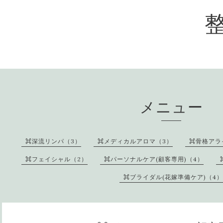
メニュー
⌘深流リンパ（3）
⌘メディカルアロマ（3）
⌘骨格アラ
⌘フェイシャル（2）
⌘パーソナルケア(顧客専用)（4）
⌘ブライダル(花嫁準備ケア)（4）