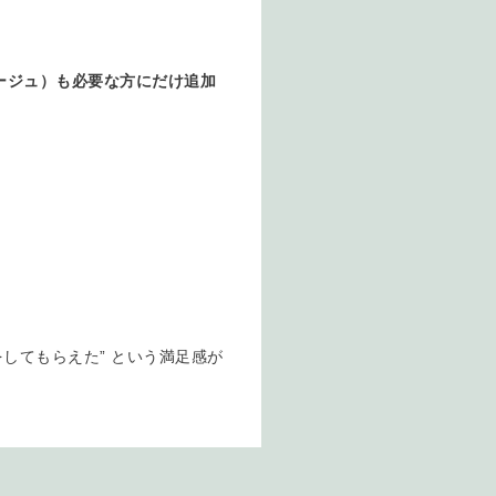
）
ージュ）も
必要な方にだけ追加
。
をしてもらえた” という満足感が